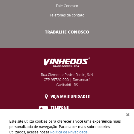
Fale Conosco
Telefones de contato
TRABALHE CONOSCO
Rua Clemente Pedro Dalcin, S/N
CEP 95720-000 | Tamandaré
Garibaldi - RS
VEJA MAIS UNIDADES
TELEFONE
(54) 3388-5200
Este site utiliza cookies para oferecer a você uma experiência mais
WHATSAPP
personalizada de navegação. Para saber mais sobre cookies
(54) 99609-9800
utilizados, acesse nossa
Política de Privacidade
.